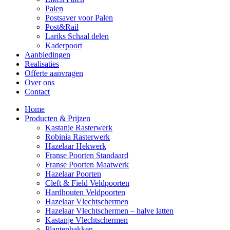
Palen
Postsaver voor Palen
Post&Rail
Lariks Schaal delen
Kaderpoort
Aanbiedingen
Realisaties
Offerte aanvragen
Over ons
Contact
Home
Producten & Prijzen
Kastanje Rasterwerk
Robinia Rasterwerk
Hazelaar Hekwerk
Franse Poorten Standaard
Franse Poorten Maatwerk
Hazelaar Poorten
Cleft & Field Veldpoorten
Hardhouten Veldpoorten
Hazelaar Vlechtschermen
Hazelaar Vlechtschermen – halve latten
Kastanje Vlechtschermen
Plantenbakken