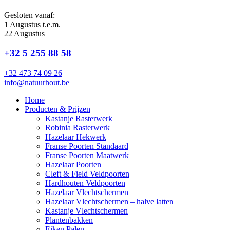
Gesloten vanaf:
1 Augustus t.e.m.
22 Augustus
+32 5 255 88 58
+32 473 74 09 26
info@natuurhout.be
Home
Producten & Prijzen
Kastanje Rasterwerk
Robinia Rasterwerk
Hazelaar Hekwerk
Franse Poorten Standaard
Franse Poorten Maatwerk
Hazelaar Poorten
Cleft & Field Veldpoorten
Hardhouten Veldpoorten
Hazelaar Vlechtschermen
Hazelaar Vlechtschermen – halve latten
Kastanje Vlechtschermen
Plantenbakken
Eiken Palen