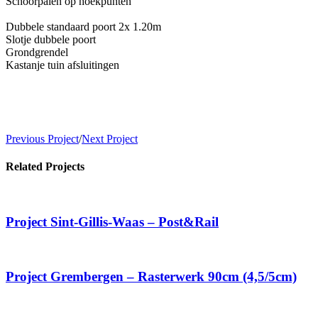
Schoorpalen op hoekpunten
Dubbele standaard poort 2x 1.20m
Slotje dubbele poort
Grondgrendel
Kastanje tuin afsluitingen
Previous Project
/
Next Project
Related Projects
Project Sint-Gillis-Waas – Post&Rail
Project Grembergen – Rasterwerk 90cm (4,5/5cm)