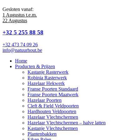
Gesloten vanaf:
1 Augustus t.e.m.
22 Augustus
+32 5 255 88 58
+32 473 74 09 26
info@natuurhout.be
Home
Producten & Prijzen
Kastanje Rasterwerk
Robinia Rasterwerk
Hazelaar Hekwerk
Franse Poorten Standaard
Franse Poorten Maatwerk
Hazelaar Poorten
Cleft & Field Veldpoorten
Hardhouten Veldpoorten
Hazelaar Vlechtschermen
Hazelaar Vlechtschermen – halve latten
Kastanje Vlechtschermen
Plantenbakken
Eiken Palen