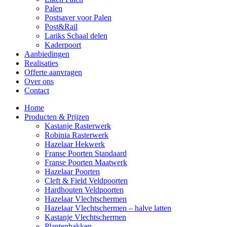
Palen
Postsaver voor Palen
Post&Rail
Lariks Schaal delen
Kaderpoort
Aanbiedingen
Realisaties
Offerte aanvragen
Over ons
Contact
Home
Producten & Prijzen
Kastanje Rasterwerk
Robinia Rasterwerk
Hazelaar Hekwerk
Franse Poorten Standaard
Franse Poorten Maatwerk
Hazelaar Poorten
Cleft & Field Veldpoorten
Hardhouten Veldpoorten
Hazelaar Vlechtschermen
Hazelaar Vlechtschermen – halve latten
Kastanje Vlechtschermen
Plantenbakken